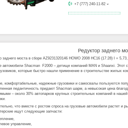
+7 (777) 240-11-82
Редуктор заднего мо
р заднего моста в сборе AZ9231320146 HOWO 2008 HC16 (17:28) I = 5,73,
е автомобили Shacman F2000 – детище компаний MAN и Shaanxi. Этот с
рузовиков, которые быстро нашли применение в строительстве жилых ком
е, комфортабельные, надежные грузовики и самосвалы пользуются попу
ленная педантичность придают Shacman шарм, а невысокая цена благода
имыми – около 30% автопарков крупных строительных компаний в наше
рки.
тельно, что вместе с ростом спроса на грузовые автомобили растет и р
терские ищут следующие запчасти:
епление,
левое управление,