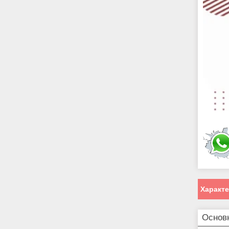
Характ
Основ