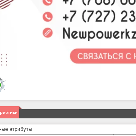
еристики
ные атрибуты