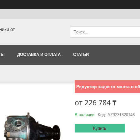
ники от
ТЫ
ДОСТАВКА И ОПЛАТА
СТАТЬИ
Редуктор заднего моста в с
от
226 784 ₸
В наличии
Код:
AZ9231320146
Купить