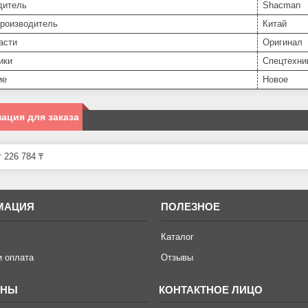
дитель
Shacman
производитель
Китай
асти
Оригинал
ики
Спецтехни
ие
Новое
ация для заказа
 226 784 ₸
МАЦИЯ
ПОЛЕЗНОЕ
Каталог
и оплата
Отзывы