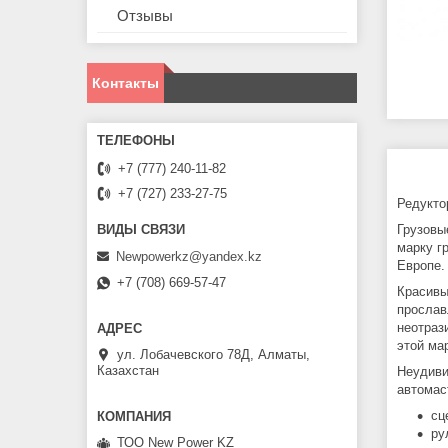
Отзывы
Контакты
+7 (777) 240-11-82
+7 (727) 233-27-75
Редукто
Грузовы
марку г
Newpowerkz@yandex.kz
Европе.
+7 (708) 669-57-47
Красивы
прослав
неотраз
этой ма
ул. Лобачевского 78Д, Алматы,
Казахстан
Неудиви
автомас
сц
ру
ТОО New Power KZ