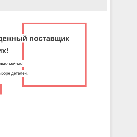
адежный поставщик
х!
ямо сейчас!
ыборе деталей.