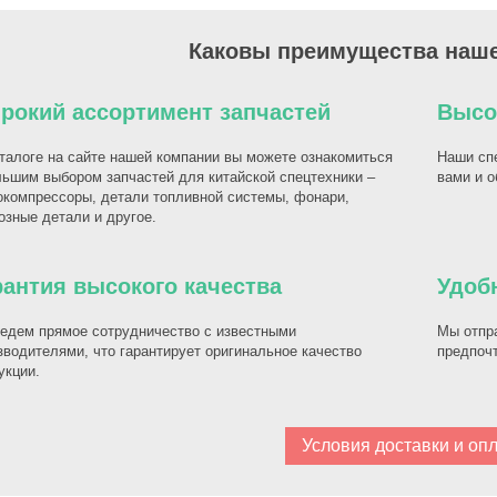
Каковы преимущества наш
рокий ассортимент запчастей
Высо
талоге на сайте нашей компании вы можете ознакомиться
Наши спе
льшим выбором запчастей для китайской спецтехники –
вами и о
окомпрессоры, детали топливной системы, фонари,
озные детали и другое.
рантия высокого качества
Удоб
едем прямое сотрудничество с известными
Мы отпра
зводителями, что гарантирует оригинальное качество
предпоч
укции.
Условия доставки и оп