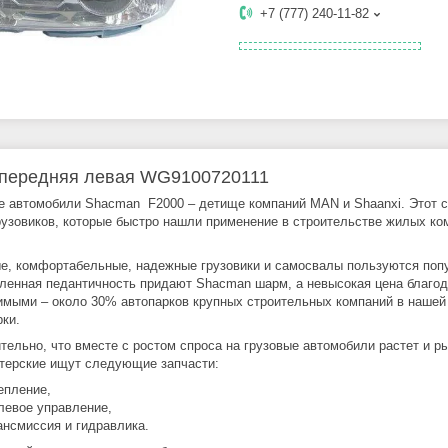
+7 (777) 240-11-82
передняя левая WG9100720111
е автомобили Shacman F2000 – детище компаний MAN и Shaanxi. Этот с
рузовиков, которые быстро нашли применение в строительстве жилых ком
е, комфортабельные, надежные грузовики и самосвалы пользуются попу
ленная педантичность придают Shacman шарм, а невысокая цена благода
имыми – около 30% автопарков крупных строительных компаний в наше
рки.
тельно, что вместе с ростом спроса на грузовые автомобили растет и р
терские ищут следующие запчасти:
епление,
левое управление,
ансмиссия и гидравлика.