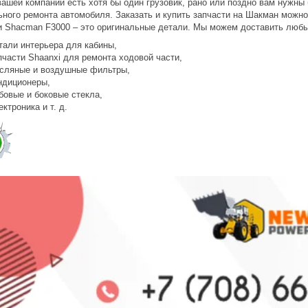
вашей компании есть хотя бы один грузовик, рано или поздно вам нужны
ьного ремонта автомобиля. Заказать и купить запчасти на Шакман можн
и Shacman F3000 – это оригинальные детали. Мы можем доставить люб
тали интерьера для кабины,
пчасти Shaanxi для ремонта ходовой части,
сляные и воздушные фильтры,
ндиционеры,
бовые и боковые стекла,
ектроника и т. д.