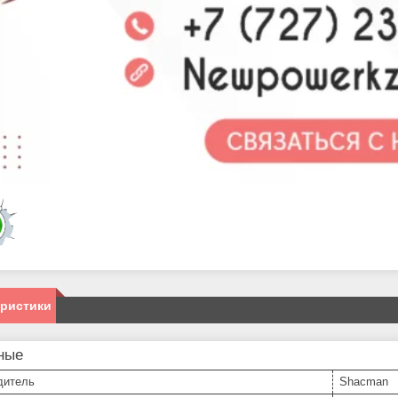
еристики
ные
дитель
Shacman