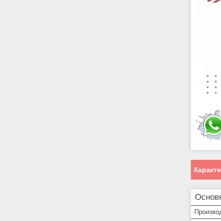
Характ
Основ
Произво