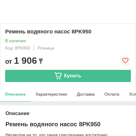
Ремень водяного насос 8PK950
В наличии
Код: 8PK950
Розница
1 906
от
₸
Купить
Описание
Характеристики
Доставка
Оплата
Усл
Описание
Ремень водяного насос 8PK950
Несмотря на то, что такая спецтехника достаточно