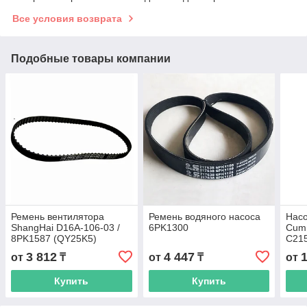
Все условия возврата
Подобные товары компании
Ремень вентилятора
Ремень водяного насоса
Насо
ShangHai D16A-106-03 /
6PK1300
Cum
8PK1587 (QY25K5)
C21
3 812
4 447
от
₸
от
₸
от
Купить
Купить