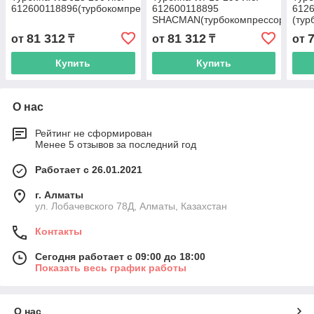
612600118896(турбокомпрессор)
612600118895
612
SHACMAN(турбокомпрессор)
(тур
81 312
81 312
от
₸
от
₸
от
Купить
Купить
О нас
Рейтинг не сформирован
Менее 5 отзывов за последний год
Работает с 26.01.2021
г. Алматы
ул. Лобачевского 78Д, Алматы, Казахстан
Контакты
Сегодня работает с 09:00 до 18:00
Показать весь график работы
О нас