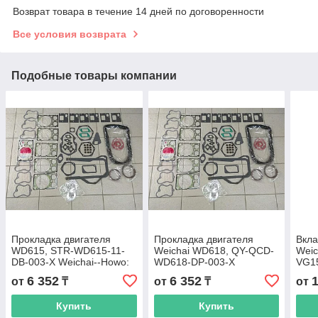
Возврат товара в течение 14 дней по договоренности
Все условия возврата
Подобные товары компании
Прокладка двигателя
Прокладка двигателя
Вкл
WD615, STR-WD615-11-
Weichai WD618, QY-QCD-
Weic
DB-003-X Weichai--Howo:
WD618-DP-003-X
VG1
SD16, ZL50G, CAMC,
6 352
6 352
от
₸
от
₸
от
SHANXIMAN280
Купить
Купить