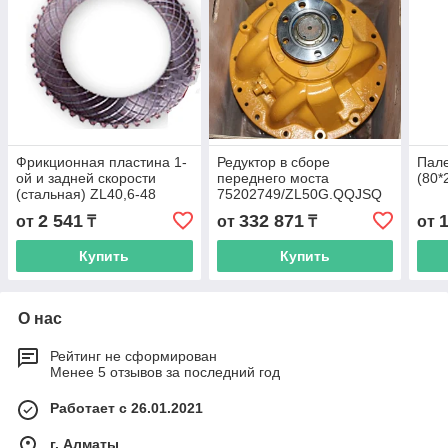
Фрикционная пластина 1-
Редуктор в сборе
Пале
ой и задней скорости
переднего моста
(80*
(стальная) ZL40,6-48
75202749/ZL50G.QQJSQ
(1ком*8шт) на погрузчик
(8/37, 41 шлицов, 6
2 541
332 871
от
₸
от
₸
от
ZL50G, LW500F
отверстий)
Купить
Купить
О нас
Рейтинг не сформирован
Менее 5 отзывов за последний год
Работает с 26.01.2021
г. Алматы