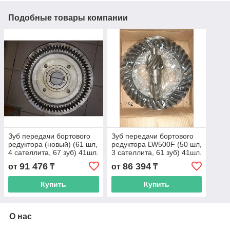
Подобные товары компании
Зуб передачи бортового
Зуб передачи бортового
редуктора (новый) (61 шл,
редуктора LW500F (50 шл,
4 сателлита, 67 зуб) 41шл.
3 сателлита, 61 зуб) 41шл.
ZL50G
91 476
86 394
от
₸
от
₸
Купить
Купить
О нас