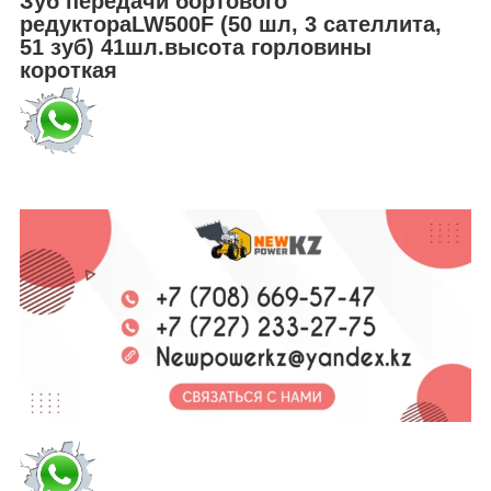
Зуб передачи бортового
редуктораLW500F (50 шл, 3 сателлита,
51 зуб) 41шл.высота горловины
короткая