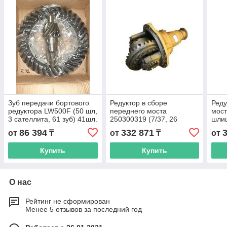
Зуб передачи бортового
Редуктор в сборе
Реду
редуктора LW500F (50 шл,
переднего моста
мост
3 сателлита, 61 зуб) 41шл.
250300319 (7/37, 26
шлиц
шлицов, 6 отверстий)
LW5
86 394
332 871
от
₸
от
₸
от
LW500F
Купить
Купить
О нас
Рейтинг не сформирован
Менее 5 отзывов за последний год