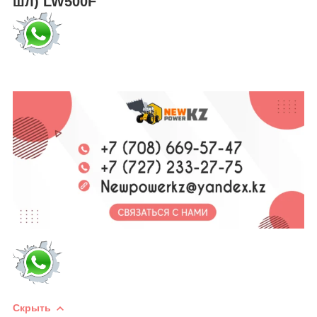
шл) LW500F
Скрыть