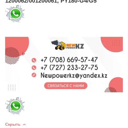
1200062/001200061, PY180-G4/G5
Скрыть