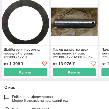
Шайба регулировочная
Палец цапфы на двух
Пале
передней ступицы
креплениях 27.5cm,
креп
PY180G.17-13
PY180G.17-4A/381600426
PY1
4A/3
1 398
13 976
от
₸
от
₸
от
Купить
Купить
О нас
Рейтинг не сформирован
Менее 5 отзывов за последний год