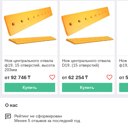
Нож центрального отвала
Нож центрального отвала
Нож 
ф19, 15 отверстий, высота
D19, (15 отверстий)
ф19,
203мм
92 746
62 254
от
₸
от
₸
от
Купить
Купить
О нас
Рейтинг не сформирован
Менее 5 отзывов за последний год