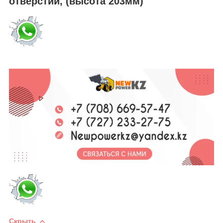
отверстий, (высота 203мм)
Скрыть