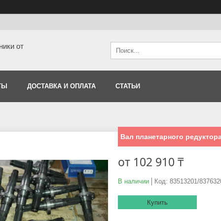
ники от
ТЫ
ДОСТАВКА И ОПЛАТА
СТАТЬИ
Вал планетарного редуктора
от
102 910 ₸
В наличии
Код:
83513201/837632
Купить