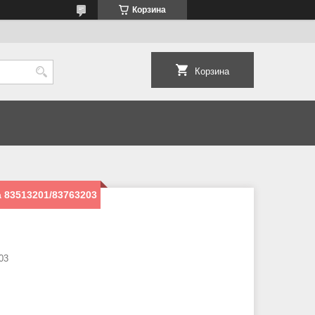
Корзина
Корзина
 83513201/83763203
03