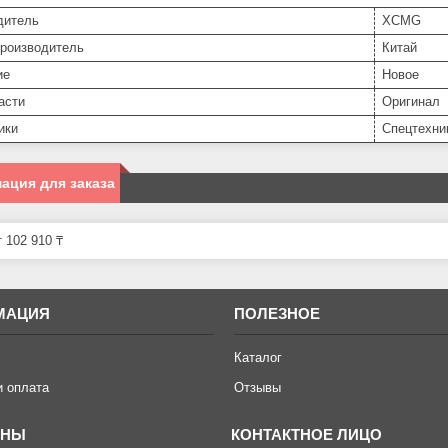
дитель
XCMG
производитель
Китай
ие
Новое
асти
Оригинал
ики
Спецтехни
ация для заказа
 102 910 ₸
МАЦИЯ
ПОЛЕЗНОЕ
Каталог
и оплата
Отзывы