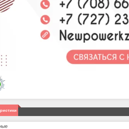
еристики
ные