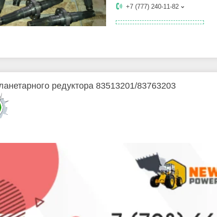
+7 (777) 240-11-82
ланетарного редуктора 83513201/83763203