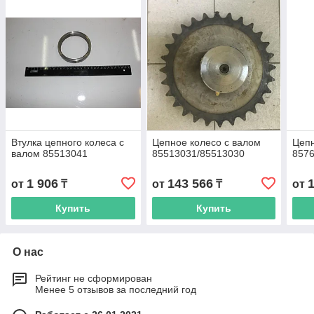
Втулка цепного колеса с
Цепное колесо с валом
Цепн
валом 85513041
85513031/85513030
857
1 906
143 566
от
₸
от
₸
от
Купить
Купить
О нас
Рейтинг не сформирован
Менее 5 отзывов за последний год