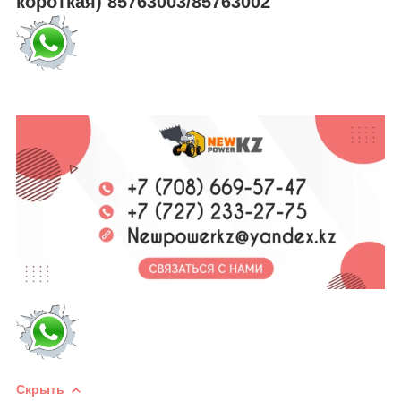
короткая) 85763003/85763002
Скрыть