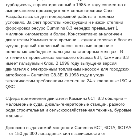
турбодизель, спроектированный в 1985-м году совместно с
американским производителем сельхозтехники Case.
Разрабатывался для непрерывной работы в тяжелых
условиях. За счет простоты конструкции и низкой степени
форсировки ресурс Cummins 8,3 нередко превышает 1
миллион километров и более. Конструктивно аналогичен
двигателям Камминз того времени – единая головка и блок из
чугуна, рядный топливный насос, цельные поршни с
полностью свободным пальцем на стопорных кольцах. В
отличие от «ровесника» меньшего объема 6ВТ, Камминз 8.3
имеет гильзуемый блок. В 1996 году выпущена версия
двигателя с электронным топливным насосом для городских
автобусов – Cummins C8.3E. В 1998 году в угоду
экологическим требованиям сменен на 24-х клапанные ISС и
QSС.
Сфера применения двигателя Камминз 6CT 8.3 обширна –
маломерные суда, дизель-генераторные станции, разного
рода строительная и сельскохозяйственная техника, буровые
машины.
Диапазон выдаваемой мощности Cummins 6CT, 6CTA, 6CTAA
– от 150 до 300 лошадиных сил в зависимости от