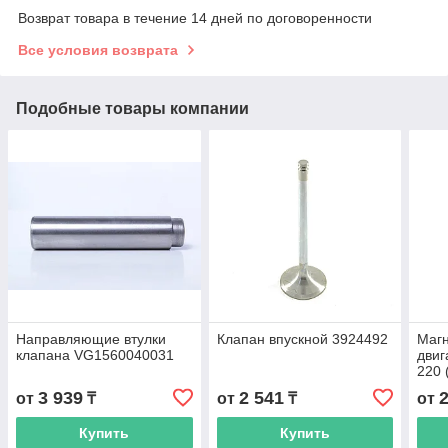
Возврат товара в течение 14 дней по договоренности
Все условия возврата
Подобные товары компании
Направляющие втулки
Клапан впускной 3924492
Магн
клапана VG1560040031
двиг
220 
23 A
3 939
2 541
от
₸
от
₸
от
Купить
Купить