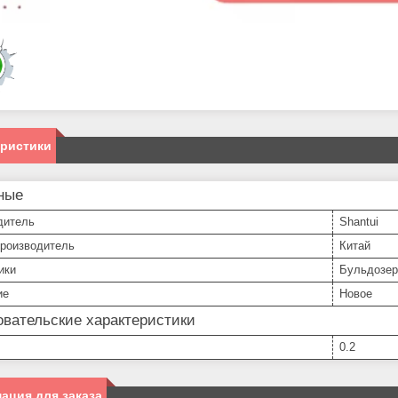
еристики
ные
дитель
Shantui
производитель
Китай
ики
Бульдозер
ие
Новое
вательские характеристики
0.2
ация для заказа