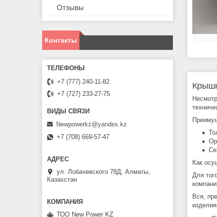
Отзывы
Контакты
+7 (777) 240-11-82
Крышк
+7 (727) 233-27-75
Несмотр
техниче
Преимущ
Newpowerkz@yandex.kz
То
+7 (708) 669-57-47
Ор
Се
Как осу
ул. Лобачевского 78Д, Алматы,
Для тог
Казахстан
компани
Вся, пр
изделия
ТОО New Power KZ