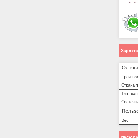
Характ
Основ
Произво
Страна 
Тип техн
Состоян
Пользо
Вес
Информ