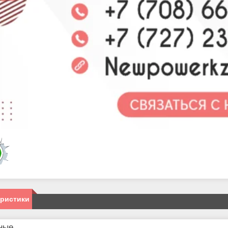
еристики
ные