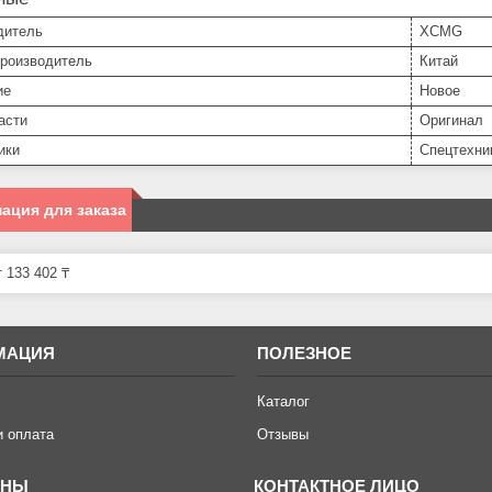
дитель
XCMG
производитель
Китай
ие
Новое
асти
Оригинал
ики
Спецтехни
ация для заказа
 133 402 ₸
МАЦИЯ
ПОЛЕЗНОЕ
Каталог
и оплата
Отзывы