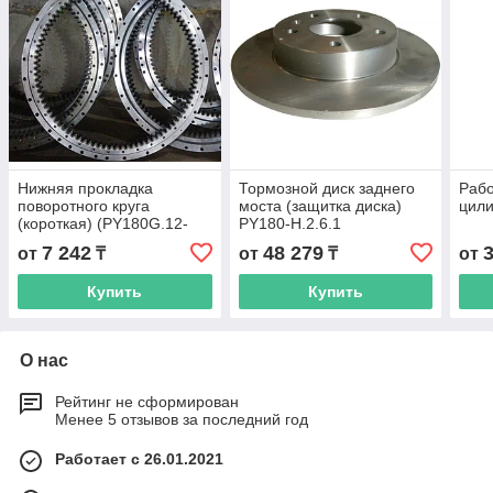
Нижняя прокладка
Тормозной диск заднего
Рабо
поворотного круга
моста (защитка диска)
цили
(короткая) (PY180G.12-
PY180-H.2.6.1
6A) 1210030
7 242
48 279
от
₸
от
₸
от
Купить
Купить
О нас
Рейтинг не сформирован
Менее 5 отзывов за последний год
Работает с 26.01.2021