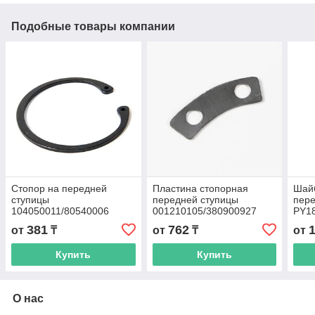
Подобные товары компании
Стопор на передней
Пластина стопорная
Шай
ступицы
передней ступицы
пере
104050011/80540006
001210105/380900927
PY1
4шт*ком, 80мм,
381
762
от
₸
от
₸
от
Купить
Купить
О нас