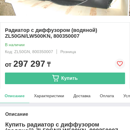
Радиатор с диффузором (водяной)
ZL50GN/LW500KN, 800350007
В наличии
Код: ZL50GN, 800350007
Розница
297 297
от
₸
Купить
Описание
Характеристики
Доставка
Оплата
Усл
Описание
Купить радиатор с диффузором