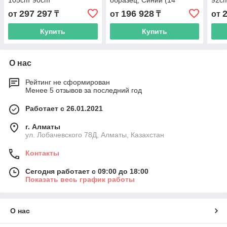
105cm*90cm
образец, Синий (14
92с
шлицов, сдвоенный)
297 297
196 928
от
₸
от
₸
от
803045370/P7260-80/10,
11514
Купить
Купить
О нас
Рейтинг не сформирован
Менее 5 отзывов за последний год
Работает с 26.01.2021
г. Алматы
ул. Лобачевского 78Д, Алматы, Казахстан
Контакты
Сегодня работает с 09:00 до 18:00
Показать весь график работы
О нас