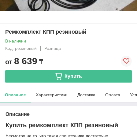
Ремкомплект КПП резиновый
В наличии
Код: резиновый
Розница
8 639
от
₸
Купить
Описание
Характеристики
Доставка
Оплата
Усл
Описание
Купить ремкомплект КПП резиновый
Несмотря на то, что такая спецтехника достаточно