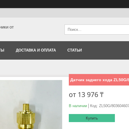
ники от
ТЫ
ДОСТАВКА И ОПЛАТА
СТАТЬИ
Датчик заднего хода ZL50G/
от
13 976 ₸
В наличии
Код:
ZL50G/80360460
Купить