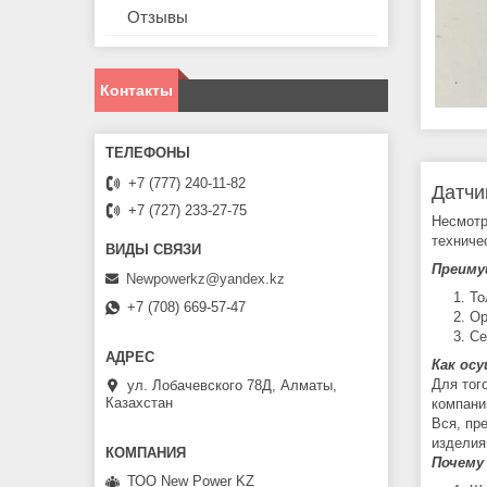
Отзывы
Контакты
+7 (777) 240-11-82
Датчи
+7 (727) 233-27-75
Несмотр
техниче
Преиму
Newpowerkz@yandex.kz
То
+7 (708) 669-57-47
Ор
Се
Как ос
Для тог
ул. Лобачевского 78Д, Алматы,
Казахстан
компани
Вся, пр
изделия
Почему
ТОО New Power KZ