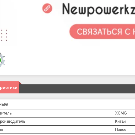
еристики
ные
дитель
XCMG
производитель
Китай
ие
Новое