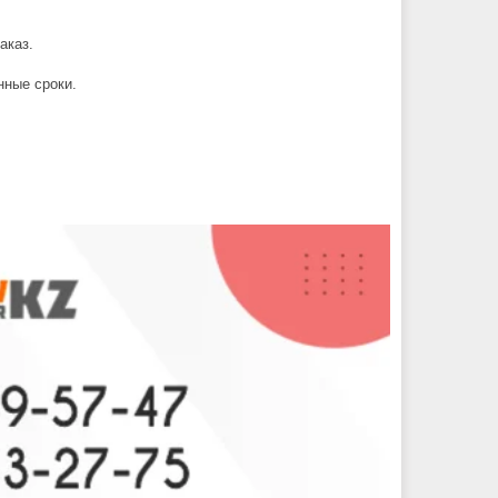
аказ.
нные сроки.