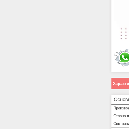
Характ
Основ
Произво
Страна 
Состоян