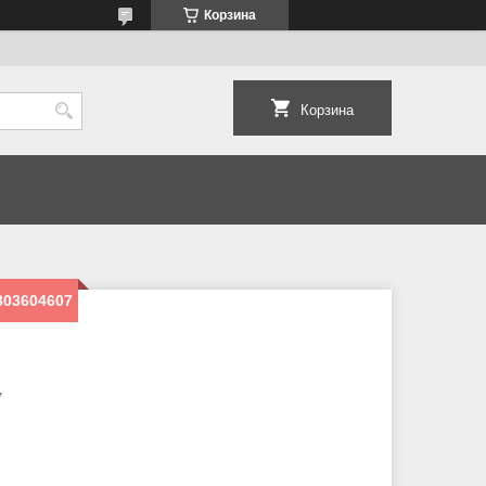
Корзина
Корзина
803604607
7