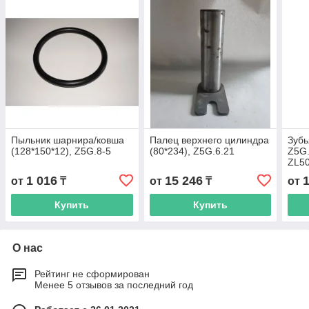
Пыльник шарнира/ковша
Палец верхнего цилиндра
Зубь
(128*150*12), Z5G.8-5
(80*234), Z5G.6.21
Z5G.
ZL5
1 016
15 246
от
₸
от
₸
от
Купить
Купить
О нас
Рейтинг не сформирован
Менее 5 отзывов за последний год