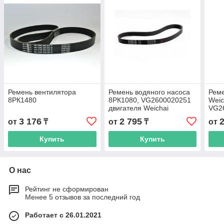
Ремень вентилятора
Ремень водяного насоса
Реме
8РК1480
8РК1080, VG2600020251
Weic
двигателя Weichai
VG2
3 176
2 795
от
₸
от
₸
от
Купить
Купить
О нас
Рейтинг не сформирован
Менее 5 отзывов за последний год
Работает с 26.01.2021