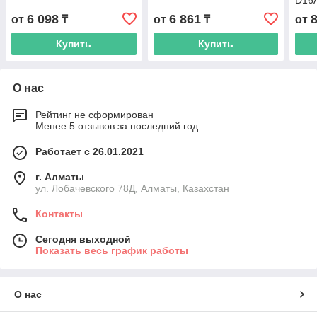
D16A
A39
6 098
6 861
от
₸
от
₸
от
Купить
Купить
О нас
Рейтинг не сформирован
Менее 5 отзывов за последний год
Работает с 26.01.2021
г. Алматы
ул. Лобачевского 78Д, Алматы, Казахстан
Контакты
Сегодня выходной
Показать весь график работы
О нас