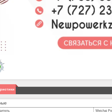
еристики
ные
дитель
Weichai P