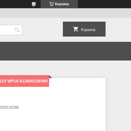
Корзина
Корзина
15 WP10 612600130390
600130390