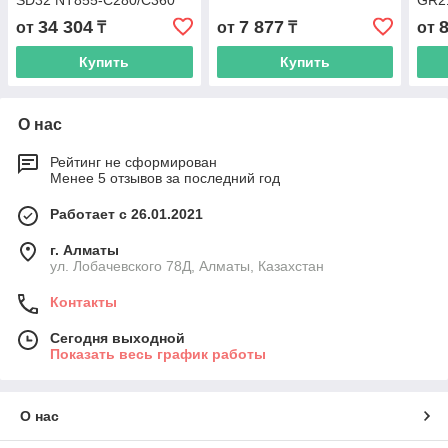
SD32 NT855-C280/C360
GR2
34 304
7 877
от
₸
от
₸
от
Купить
Купить
О нас
Рейтинг не сформирован
Менее 5 отзывов за последний год
Работает с 26.01.2021
г. Алматы
ул. Лобачевского 78Д, Алматы, Казахстан
Контакты
Сегодня выходной
Показать весь график работы
О нас