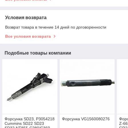
Условия возврата
Возврат товара в течение 14 дней по договоренности
Все условия возврата
Подобные товары компании
Форсунка SD23, Р3054218
Форсунка VG1560080276
Форс
Cummins SD22 SD23
Z-6