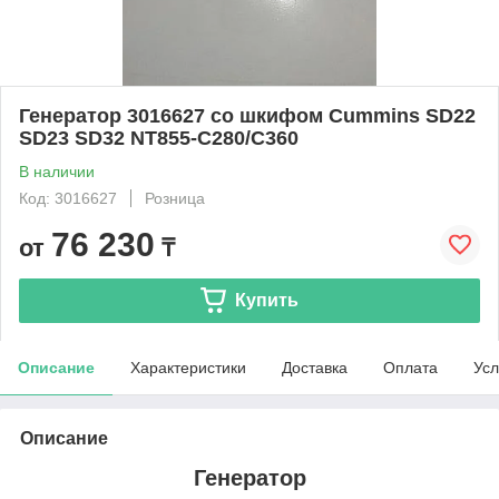
Генератор 3016627 со шкифом Cummins SD22
SD23 SD32 NT855-C280/C360
В наличии
Код: 3016627
Розница
76 230
от
₸
Купить
Описание
Характеристики
Доставка
Оплата
Усл
Описание
Генератор