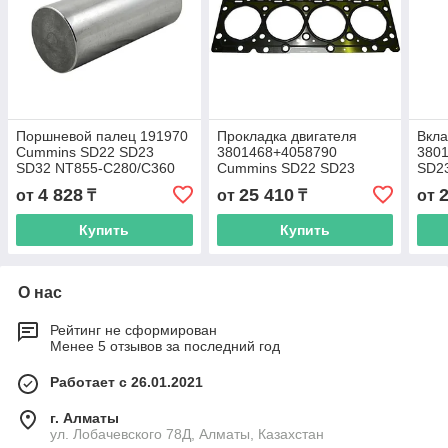
Поршневой палец 191970
Прокладка двигателя
Вкл
Cummins SD22 SD23
3801468+4058790
380
SD32 NT855-C280/C360
Cummins SD22 SD23
SD2
SD32 NT855-C280/C360
C28
4 828
25 410
от
₸
от
₸
от
Купить
Купить
О нас
Рейтинг не сформирован
Менее 5 отзывов за последний год
Работает с 26.01.2021
г. Алматы
ул. Лобачевского 78Д, Алматы, Казахстан