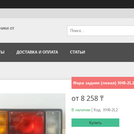
ники от
ТЫ
ДОСТАВКА И ОПЛАТА
СТАТЬИ
Фара задняя (левая) XH8-2L
от
8 258 ₸
В наличии
Код:
XH8-2L2
Купить