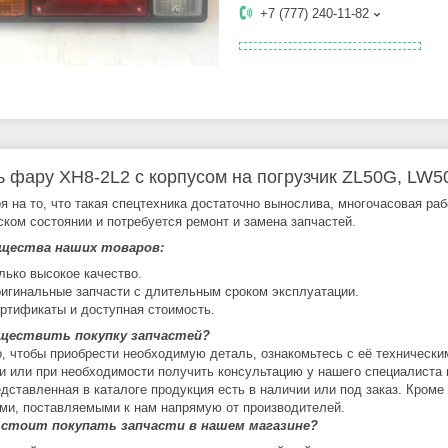
+7 (777) 240-11-82
ь фару XH8-2L2 c корпусом на погрузчик ZL50G, LW5
я на то, что такая спецтехника достаточно вынослива, многочасовая ра
ском состоянии и потребуется ремонт и замена запчастей.
щества наших товаров:
лько высокое качество.
игинальные запчасти с длительным сроком эксплуатации.
ртификаты и доступная стоимость.
уществить покупку запчастей?
о, чтобы приобрести необходимую деталь, ознакомьтесь с её технически
и или при необходимости получить консультацию у нашего специалиста 
едставленная в каталоге продукция есть в наличии или под заказ. Кроме
ми, поставляемыми к нам напрямую от производителей.
 стоит покупать запчасти в нашем магазине?