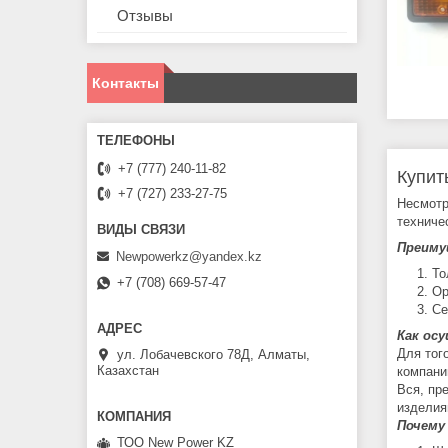
Отзывы
Контакты
+7 (777) 240-11-82
Купит
+7 (727) 233-27-75
Несмотр
техниче
Преиму
Newpowerkz@yandex.kz
То
+7 (708) 669-57-47
Ор
Се
Как ос
Для тог
ул. Лобачевского 78Д, Алматы,
Казахстан
компани
Вся, пр
изделия
Почему
ТОО New Power KZ