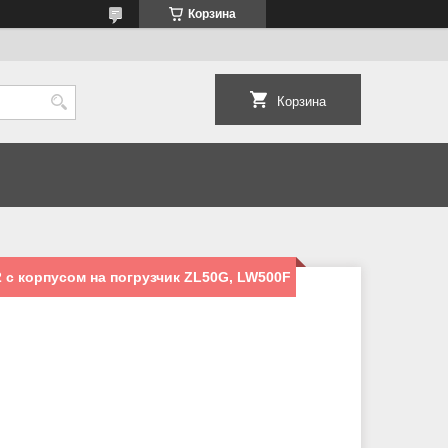
Корзина
Корзина
2 c корпусом на погрузчик ZL50G, LW500F