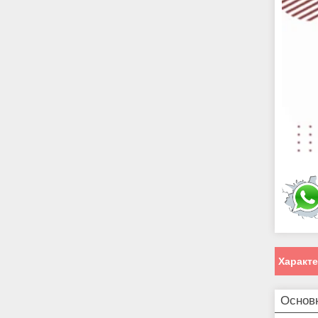
Характ
Основ