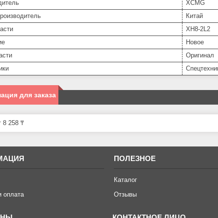
дитель
XCMG
производитель
Китай
асти
XH8-2L2
ие
Новое
асти
Оригинал
ики
Спецтехни
ация для заказа
 8 258 ₸
МАЦИЯ
ПОЛЕЗНОЕ
Каталог
и оплата
Отзывы