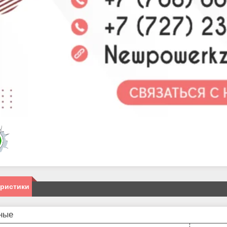
еристики
ные