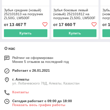
Зубья средние (новый)
Зубья боковые левый
Зубь
252101813 на погрузчик
(новый) 252101812 на
(нов
ZL50G, LW500F
погрузчик ZL50G, LW500F
погр
13 467
17 660
от
₸
от
₸
от
Купить
Купить
О нас
Рейтинг не сформирован
Менее 5 отзывов за последний год
Работает с 26.01.2021
г. Алматы
ул. Лобачевского 78Д, Алматы, Казахстан
Контакты
Сегодня работает с 09:00 до 18:00
Показать весь график работы