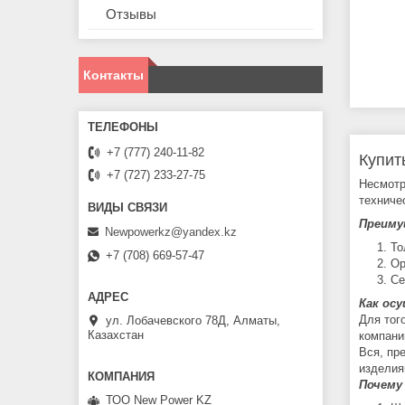
Отзывы
Контакты
+7 (777) 240-11-82
Купит
+7 (727) 233-27-75
Несмотр
техниче
Преиму
Newpowerkz@yandex.kz
То
+7 (708) 669-57-47
Ор
Се
Как ос
Для тог
ул. Лобачевского 78Д, Алматы,
Казахстан
компани
Вся, пр
изделия
Почему
ТОО New Power KZ