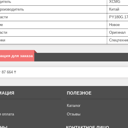
дитель
XCMG
производитель
Китай
асти
PY180G.17
ие
Новое
асти
Оригинал
ики
Спецтехни
ация для заказа
 87 664 ₸
МАЦИЯ
ПОЛЕЗНОЕ
Каталог
и оплата
Отзывы