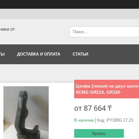
ники от
ТЫ
ДОСТАВКА И ОПЛАТА
СТАТЬИ
Цапфа (левая) на двух креп
XCMG GR215, GR180
от
87 664 ₸
В наличии
Код:
PY180G.17.23
Купить