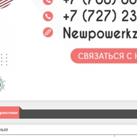
еристики
ные