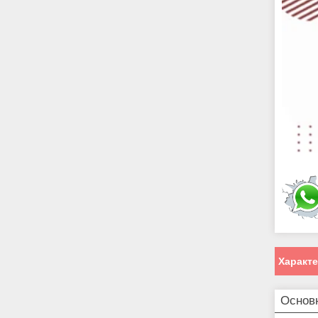
Характ
Основ