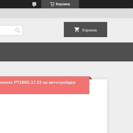
Корзина
Корзина
лениях PY180G.17.23 на автогрейдер