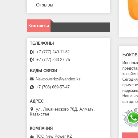
Отзывы
Контакты
+7 (777) 240-11-82
Боков
+7 (727) 233-27-75
Использ
предста
хозяйст
Newpowerkz@yandex.kz
Сегодня
примене
+7 (708) 669-57-47
надежны
Наша ко
выгодно
ул. Лобачевского 78Д, Алматы,
Казахстан
ТОО New Power KZ