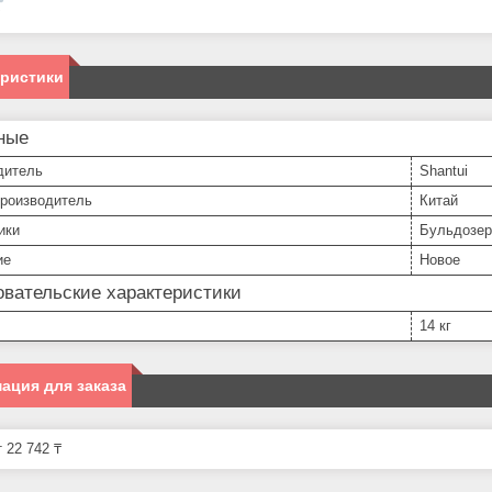
еристики
ные
дитель
Shantui
производитель
Китай
ики
Бульдозер
ие
Новое
вательские характеристики
14 кг
ация для заказа
 22 742 ₸