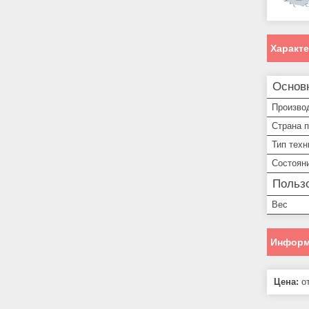
Характ
Основ
Произво
Страна 
Тип техн
Состоян
Пользо
Вес
Информ
Цена:
от