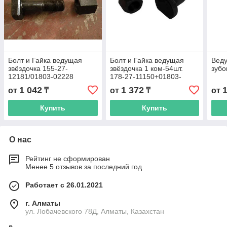
Болт и Гайка ведущая
Болт и Гайка ведущая
Веду
звёздочка 155-27-
звёздочка 1 ком-54шт.
зубо
12181/01803-02228
178-27-11150+01803-
12430
1 042
1 372
от
₸
от
₸
от
Купить
Купить
О нас
Рейтинг не сформирован
Менее 5 отзывов за последний год
Работает с 26.01.2021
г. Алматы
ул. Лобачевского 78Д, Алматы, Казахстан