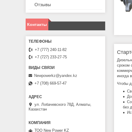
Отзывы
Контакты
+7 (777) 240-11-82
Старт
+7 (727) 233-27-75
Дизельн
сроком 
коммерч
Newpowerkz@yandex.kz
иногда 
+7 (708) 669-57-47
Чтобы д
Св
До
Со
ул. Лобачевского 78Д, Алматы,
без 
Казахстан
Ис
ТОО New Power KZ