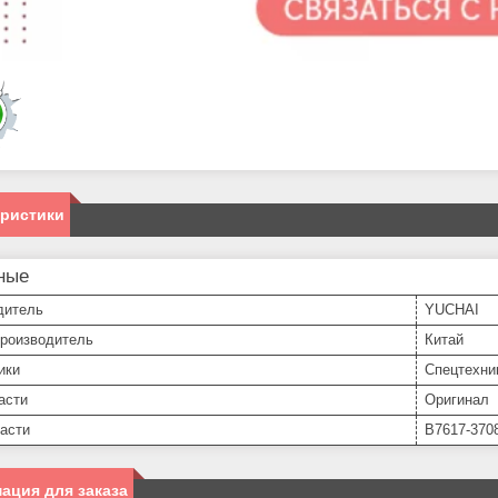
еристики
ные
дитель
YUCHAI
производитель
Китай
ики
Спецтехни
асти
Оригинал
асти
В7617-370
ация для заказа