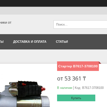
ники от
ТЫ
ДОСТАВКА И ОПЛАТА
СТАТЬИ
Стартер В7617-3708100
от
53 361 ₸
В наличии
Код:
В7617-3708100
Купить