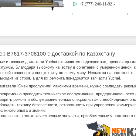
+7 (777) 240-11-82
ер В7617-3708100 с доставкой по Казахстану
ые и газовые двигатели Yuchai отличаются надежностью, превосходны
службы. Благодаря высокому качеству в сочетании с умеренной ценой, 
еский транспорт и спецтехнику по всему миру. Несмотря на надежность
выходит из строя, а для их ремонта понадобятся запчасти Yuchai.
вигатели Ючай прослужили максимум времени, нужно соблюдать рекоме
оевременно проводить техническое обслуживание, придерживаясь всех 
верять ремонт и обслуживание только специалистам с необходимым оп
блюдать технику безопасности, осторожность при управлении коммерчес
должного опыта и знаний;
пользовать только качественные запчасти, приобретенные у надежного 