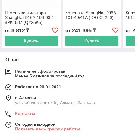
Ремень вентилятора
Коленвал ShangHai D06A-
Коле
ShangHai D16A-106-03 /
101-40/41А (D9 6CL280)
101-
8PK1587 (QY25K5)
3 812
241 395
от
₸
от
₸
от
Купить
Купить
О нас
Рейтинг не сформирован
Менее 5 отзывов за последний год
Работает с 26.01.2021
г. Алматы
ул. Лобачевского 78Д, Алматы, Казахстан
Контакты
Сегодня выходной
Показать весь график работы