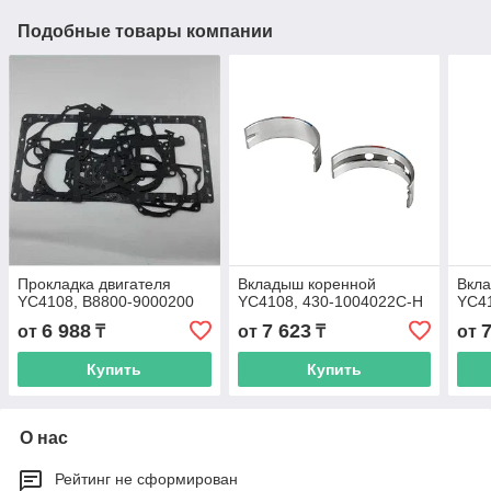
Подобные товары компании
Прокладка двигателя
Вкладыш коренной
Вкл
YC4108, B8800-9000200
YC4108, 430-1004022C-H
YC41
6 988
7 623
от
₸
от
₸
от
Купить
Купить
О нас
Рейтинг не сформирован