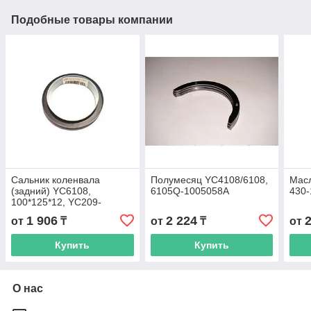
Подобные товары компании
Сальник коленвала
Полумесяц YC4108/6108,
Масл
(задний) YC6108,
6105Q-1005058A
430
100*125*12, YC209-
B100125PL
1 906
2 224
от
₸
от
₸
от
Купить
Купить
О нас