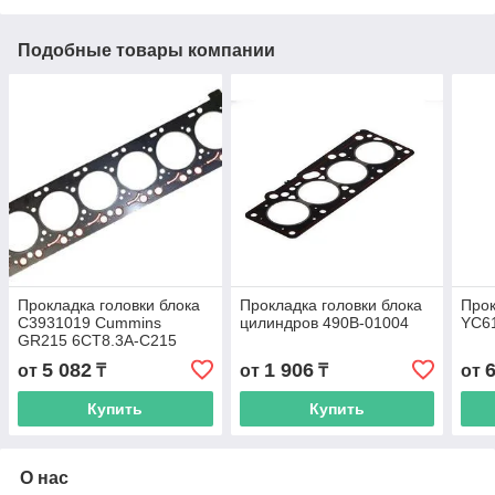
Подобные товары компании
Прокладка головки блока
Прокладка головки блока
Прок
С3931019 Cummins
цилиндров 490В-01004
YC61
GR215 6CT8.3A-C215
5 082
1 906
от
₸
от
₸
от
Купить
Купить
О нас