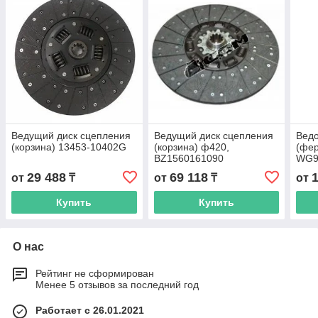
Ведущий диск сцепления
Ведущий диск сцепления
Ведо
(корзина) 13453-10402G
(корзина) ф420,
(фер
BZ1560161090
WG9
29 488
69 118
от
₸
от
₸
от
Купить
Купить
О нас
Рейтинг не сформирован
Менее 5 отзывов за последний год
Работает с 26.01.2021