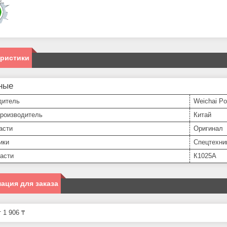
еристики
ные
дитель
Weichai P
производитель
Китай
асти
Оригинал
ики
Спецтехни
асти
К1025А
ация для заказа
 1 906 ₸