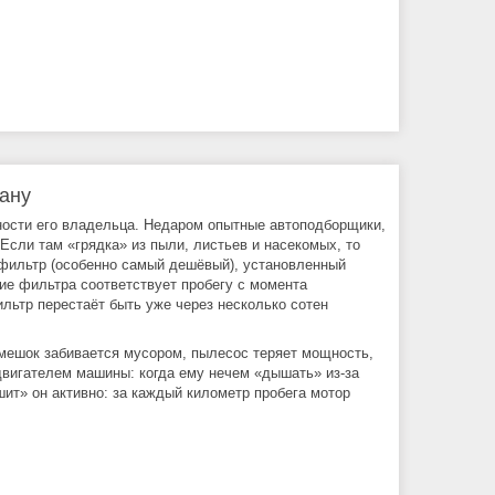
тану
ности его владельца. Недаром опытные автоподборщики,
сли там «грядка» из пыли, листьев и насекомых, то
фильтр (особенно самый дешёвый), установленный
ие фильтра соответствует пробегу с момента
льтр перестаёт быть уже через несколько сотен
мешок забивается мусором, пылесос теряет мощность,
двигателем машины: когда ему нечем «дышать» из-за
шит» он активно: за каждый километр пробега мотор