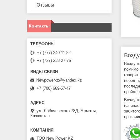
Отзывы
Контакты
+7 (777) 240-11-82
Возду
+7 (727) 233-27-75
Воздушн
помимо 
говорит
Newpowerkz@yandex.kz
перед п
последн
+7 (708) 669-57-47
пройден
Воздушн
начинае
ул. Лобачевского 78Д, Алматы,
забитог
Казахстан
прокачи
ТОО New Power KZ