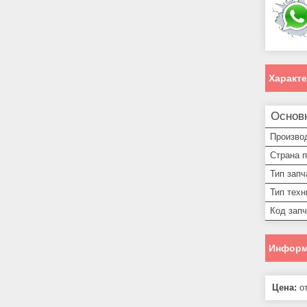
Характ
Основ
Произво
Страна 
Тип запч
Тип техн
Код запч
Информ
Цена:
от