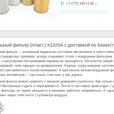
+7 (777) 240-11-82
шный фильтр (пласт.) К1025А с доставкой по Казахс
ый фильтр — косвенный индикатор состояния автомобиля и ответствен
стандартных проверок, всегда открывают отсек с воздушным фильтром. Е
ь о регулярном обслуживании машины не приходится. Абсолютно новый 
родажей, тоже наводит на размышления. Хорошо, когда внешнее состоян
его регламентного техобслуживания. А кристально белым воздушный фи
ных километров — настолько «чистые» у нас дороги.
ый фильтр можно сравнить с мешком домашнего пылесоса. Как только 
т беспомощно гудеть и перегревается. Почти то же самое происходит с 
о фильтра, он теряет мощность и начинает работать неправильно. А «ды
вает через себя почти 2 кубометра воздуха.