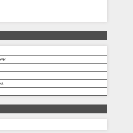
ower
ка