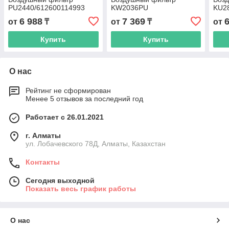
PU2440/612600114993
KW2036PU
KU2
6 988
7 369
от
₸
от
₸
от
Купить
Купить
О нас
Рейтинг не сформирован
Менее 5 отзывов за последний год
Работает с 26.01.2021
г. Алматы
ул. Лобачевского 78Д, Алматы, Казахстан
Контакты
Сегодня выходной
Показать весь график работы
О нас