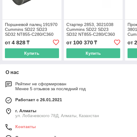
Поршневой палец 191970
Стартер 2853, 3021038
Прок
Cummins SD22 SD23
Cummins SD22 SD23
380
SD32 NT855-C280/C360
SD32 NT855-C280/C360
Cum
SD3
4 828
100 370
от
₸
от
₸
от
Купить
Купить
О нас
Рейтинг не сформирован
Менее 5 отзывов за последний год
Работает с 26.01.2021
г. Алматы
ул. Лобачевского 78Д, Алматы, Казахстан
Контакты