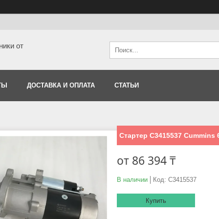
ники от
ТЫ
ДОСТАВКА И ОПЛАТА
СТАТЬИ
Стартер С3415537 Cummins 
от
86 394 ₸
В наличии
Код:
С3415537
Купить