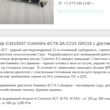
+7 (777) 240-11-82
ер С3415537 Cummins 6CT8.3A-C215 GR215 с достав
 6CT - рядный шестицилиндровый 12-ти клапанный турбодизель, спроект
дителем сельхозтехники Case. Разрабатывался для непрерывной работы 
степени форсировки ресурс Cummins 8,3 нередко превышает 1 миллион к
лям Камминз того времени – единая головка и блок из чугуна, рядный 
 на стопорных кольцах. В отличие от «ровесника» меньшего объема 6ВТ,
а версия двигателя с электронным топливным насосом для городских ав
ческим требованиям сменен на 24-х клапанные ISС и QSС.
рименения двигателя Камминз 6CT 8.3 обширна – маломерные суда, дизе
хозяйственная техника, буровые машины.
н выдаваемой мощности Cummins 6CT, 6CTA, 6CTAA – от 150 до 300 лош
– от 660 до 1280 Н*м.