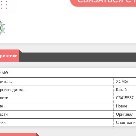
еристики
ные
дитель
XCMG
производитель
Китай
асти
С3415537
ие
Новое
асти
Оригинал
ики
Спецтехни