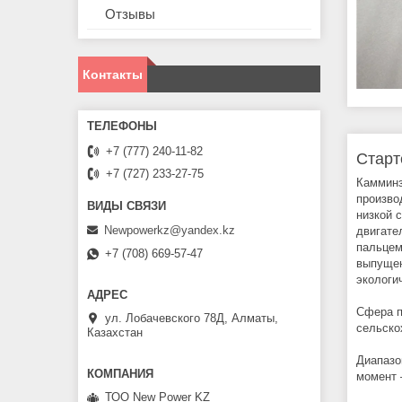
Отзывы
Контакты
+7 (777) 240-11-82
Старт
+7 (727) 233-27-75
Камминз
произво
низкой 
Newpowerkz@yandex.kz
двигате
пальцем
+7 (708) 669-57-47
выпущен
экологи
Сфера п
ул. Лобачевского 78Д, Алматы,
сельско
Казахстан
Диапазо
момент 
ТОО New Power KZ