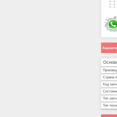
Характ
Основ
Произво
Страна 
Код запч
Состоян
Тип запч
Тип техн