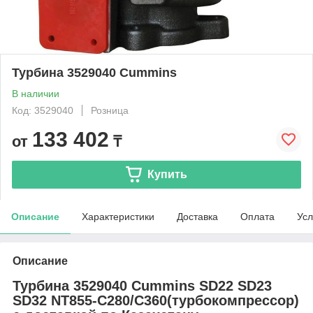
Турбина 3529040 Cummins
В наличии
Код: 3529040
Розница
133 402
от
₸
Купить
Описание
Характеристики
Доставка
Оплата
Усл
Описание
Турбина 3529040 Cummins SD22 SD23
SD32 NT855-C280/C360(турбокомпрессор)