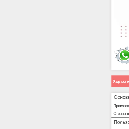
Характ
Основ
Произво
Страна 
Пользо