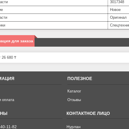
асти
3017348
ие
Новое
асти
Оригинал
ики
Спецтехни
ация для заказа
 26 680 ₸
МАЦИЯ
ПОЛЕЗНОЕ
Каталог
и оплата
Отзывы
240-11-82
Нурлан