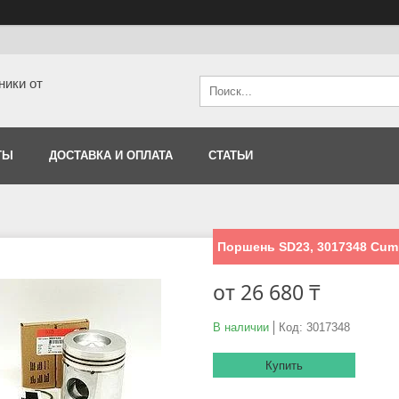
ники от
ТЫ
ДОСТАВКА И ОПЛАТА
СТАТЬИ
Поршень SD23, 3017348 Cum
от
26 680 ₸
В наличии
Код:
3017348
Купить