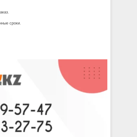
аказ.
нные сроки.