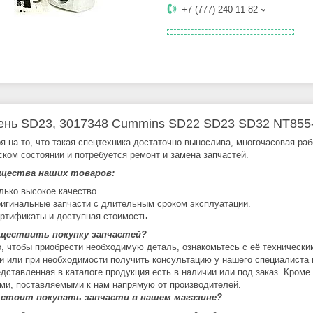
+7 (777) 240-11-82
нь SD23, 3017348 Cummins SD22 SD23 SD32 NT855-C
я на то, что такая спецтехника достаточно вынослива, многочасовая ра
ском состоянии и потребуется ремонт и замена запчастей.
щества наших товаров:
лько высокое качество.
игинальные запчасти с длительным сроком эксплуатации.
ртификаты и доступная стоимость.
уществить покупку запчастей?
о, чтобы приобрести необходимую деталь, ознакомьтесь с её технически
и или при необходимости получить консультацию у нашего специалиста 
едставленная в каталоге продукция есть в наличии или под заказ. Кроме
ми, поставляемыми к нам напрямую от производителей.
 стоит покупать запчасти в нашем магазине?