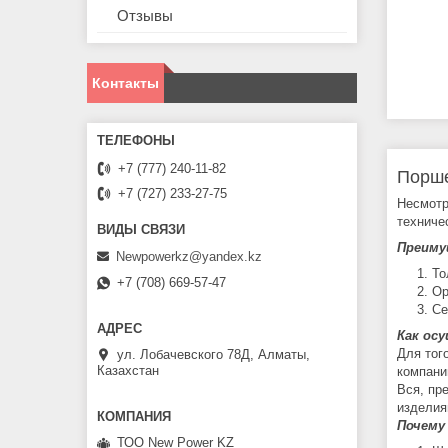
Отзывы
Контакты
+7 (777) 240-11-82
Порше
+7 (727) 233-27-75
Несмотр
техниче
Преиму
Newpowerkz@yandex.kz
То
+7 (708) 669-57-47
Ор
Се
Как ос
Для тог
ул. Лобачевского 78Д, Алматы,
Казахстан
компани
Вся, пр
изделия
Почему
ТОО New Power KZ