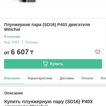
Плунжерная пара (SD16) P403 двигателя
Weichai
В наличии
Код: P403
Розница
6 607
от
₸
Купить
Описание
Характеристики
Доставка
Оплата
Усл
Описание
Купить плунжерную пару (SD16) P403