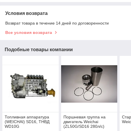
Условия возврата
Возврат товара в течение 14 дней по договоренности
Все условия возврата
Подобные товары компании
Топливная аппаратура
Поршневая группа на
Стар
(WEICHAI) SD16, ТНВД
двигатель Weichai
Weic
WD10G
(ZL50G/SD16 280л/с)