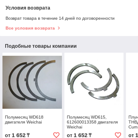
Условия возврата
Возврат товара в течение 14 дней по договоренности
Все условия возврата
Подобные товары компании
Полумесяц WD618
Полумесяц WD615,
Плун
двигателя Weichai
612600013358 двигателя
ТНВ
Weichai
Cumm
1 652
1 652
от
₸
от
₸
от