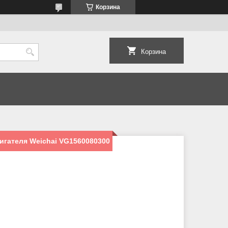
Корзина
Корзина
игателя Weichai VG1560080300