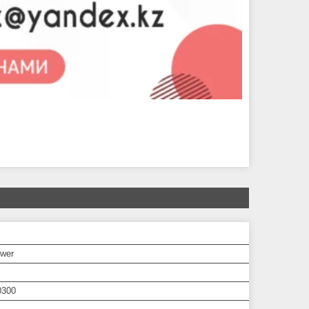
ower
0300