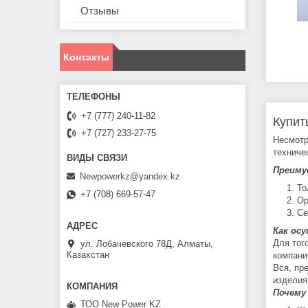
Отзывы
Контакты
+7 (777) 240-11-82
Купит
+7 (727) 233-27-75
Несмотр
техниче
Преиму
Newpowerkz@yandex.kz
То
+7 (708) 669-57-47
Ор
Се
Как ос
Для тог
ул. Лобачевского 78Д, Алматы,
Казахстан
компани
Вся, пр
изделия
Почему
ТОО New Power KZ