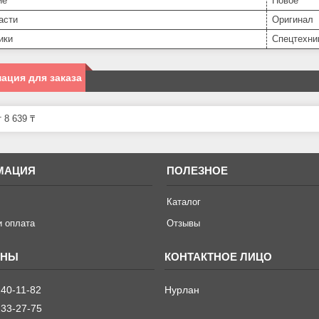
ие
Новое
асти
Оригинал
ики
Спецтехни
ация для заказа
 8 639 ₸
МАЦИЯ
ПОЛЕЗНОЕ
Каталог
и оплата
Отзывы
240-11-82
Нурлан
233-27-75