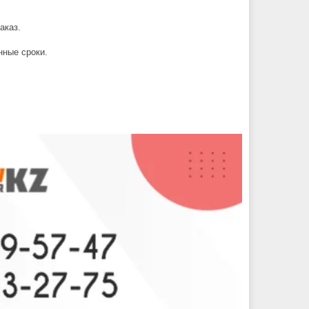
аказ.
нные сроки.