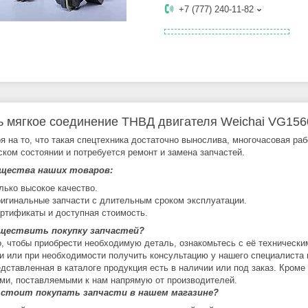
+7 (777) 240-11-82
ь мягкое соединение ТНВД двигателя Weichai VG15
я на то, что такая спецтехника достаточно вынослива, многочасовая ра
ском состоянии и потребуется ремонт и замена запчастей.
щества наших товаров:
лько высокое качество.
игинальные запчасти с длительным сроком эксплуатации.
ртификаты и доступная стоимость.
уществить покупку запчастей?
о, чтобы приобрести необходимую деталь, ознакомьтесь с её технически
и или при необходимости получить консультацию у нашего специалиста 
едставленная в каталоге продукция есть в наличии или под заказ. Кроме
ми, поставляемыми к нам напрямую от производителей.
 стоит покупать запчасти в нашем магазине?