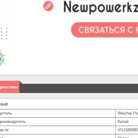
еристики
ные
дитель
Weichai P
производитель
Китай
асти
VG156008