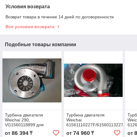
Условия возврата
Возврат товара в течение 14 дней по договоренности
Все условия возврата
Подобные товары компании
Турбина двигателя
Турбина двигателя
Турб
Weichai 290,
Weichai
Weic
VG1560118899 для
61561110227F/61560113227
6126
двигателя(турбокомпрессор)
для
86 394
74 960
от
₸
от
₸
от
двигателя(турбокомпрессор)