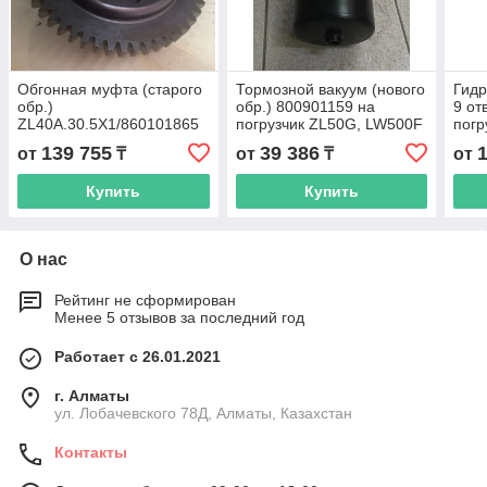
Обгонная муфта (старого
Тормозной вакуум (нового
Гидр
обр.)
обр.) 800901159 на
9 от
ZL40A.30.5X1/860101865
погрузчик ZL50G, LW500F
погр
(G) 52:33 Зуб. на
139 755
39 386
от
₸
от
₸
от
погрузчик ZL50G, LW500F
Купить
Купить
О нас
Рейтинг не сформирован
Менее 5 отзывов за последний год
Работает с 26.01.2021
г. Алматы
ул. Лобачевского 78Д, Алматы, Казахстан
Контакты