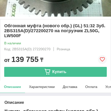
Обгонная муфта (нового обр.) (GL) 51:32 Зуб.
2BS315A(D)/272200270 на погрузчик ZL50G,
LW500F
В наличии
Код: 2BS315A(D) 272200270
Розница
139 755
от
₸
Купить
Описание
Характеристики
Доставка
Оплата
Усл
Описание