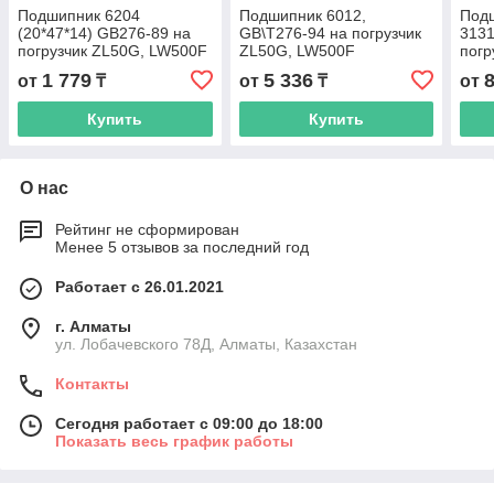
Подшипник 6204
Подшипник 6012,
Подш
(20*47*14) GB276-89 на
GB\T276-94 на погрузчик
3131
погрузчик ZL50G, LW500F
ZL50G, LW500F
погр
1 779
5 336
от
₸
от
₸
от
Купить
Купить
О нас
Рейтинг не сформирован
Менее 5 отзывов за последний год
Работает с 26.01.2021
г. Алматы
ул. Лобачевского 78Д, Алматы, Казахстан
Контакты
Сегодня работает с 09:00 до 18:00
Показать весь график работы